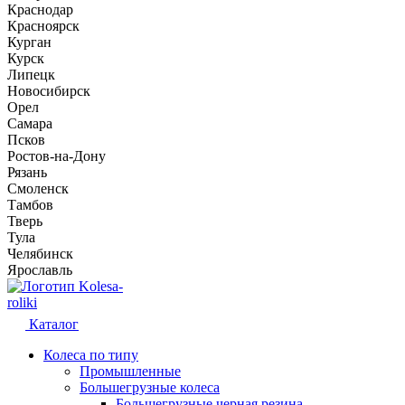
Краснодар
Красноярск
Курган
Курск
Липецк
Новосибирск
Орел
Самара
Псков
Ростов-на-Дону
Рязань
Смоленск
Тамбов
Тверь
Тула
Челябинск
Ярославль
Kolesa-
roliki
Каталог
Колеса по типу
Промышленные
Большегрузные колеса
Большегрузные черная резина