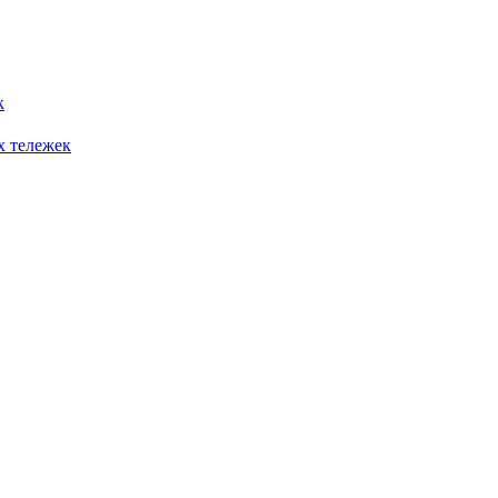
к
х тележек