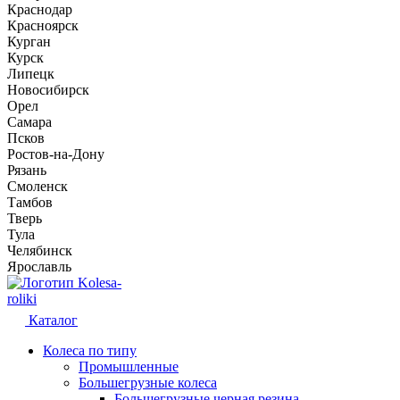
Краснодар
Красноярск
Курган
Курск
Липецк
Новосибирск
Орел
Самара
Псков
Ростов-на-Дону
Рязань
Смоленск
Тамбов
Тверь
Тула
Челябинск
Ярославль
Kolesa-
roliki
Каталог
Колеса по типу
Промышленные
Большегрузные колеса
Большегрузные черная резина