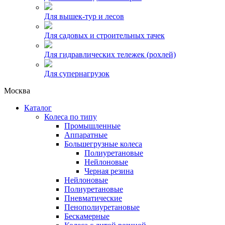
Для вышек-тур и лесов
Для садовых и строительных тачек
Для гидравлических тележек (рохлей)
Для супернагрузок
Москва
Каталог
Колеса по типу
Промышленные
Аппаратные
Большегрузные колеса
Полиуретановые
Нейлоновые
Черная резина
Нейлоновые
Полиуретановые
Пневматические
Пенополиуретановые
Бескамерные