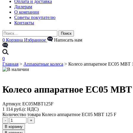
Оплата и доставка
Дилерам
О компании
Советы покупателю
Контакты
0
Корзина
Избранное
Написать нам
0
Главная
>
Аппаратные колеса
>
Колесо аппаратное EC05 MBT 
Колесо аппаратное EC05 MBT 
Aртикул: EC05MBT125F
1 114
руб.
(с НДС)
Количество товара Колесо аппаратное EC05 MBT 125 F
-
+
В корзину
В корзину