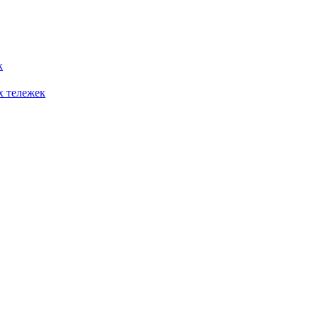
к
х тележек