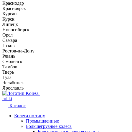
Краснодар
Красноярск
Курган
Курск
Липецк
Новосибирск
Орел
Самара
Псков
Ростов-на-Дону
Рязань
Смоленск
Тамбов
Тверь
Тула
Челябинск
Ярославль
Kolesa-
roliki
Каталог
Колеса по типу
Промышленные
Большегрузные колеса
Большегрузные черная резина