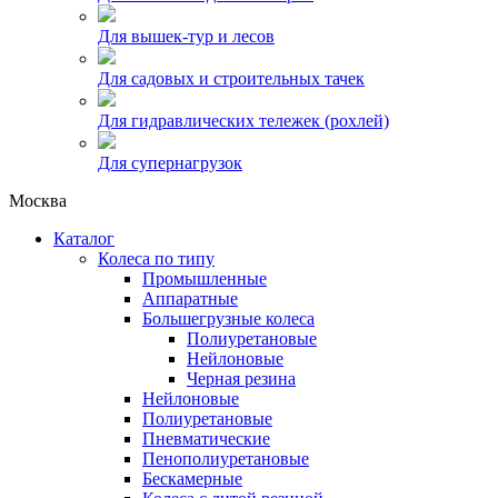
Для вышек-тур и лесов
Для садовых и строительных тачек
Для гидравлических тележек (рохлей)
Для супернагрузок
Москва
Каталог
Колеса по типу
Промышленные
Аппаратные
Большегрузные колеса
Полиуретановые
Нейлоновые
Черная резина
Нейлоновые
Полиуретановые
Пневматические
Пенополиуретановые
Бескамерные