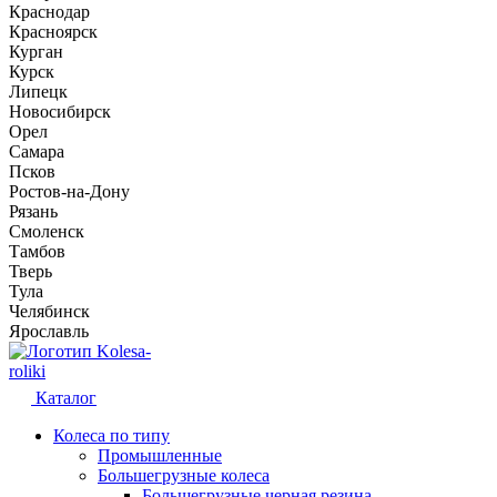
Краснодар
Красноярск
Курган
Курск
Липецк
Новосибирск
Орел
Самара
Псков
Ростов-на-Дону
Рязань
Смоленск
Тамбов
Тверь
Тула
Челябинск
Ярославль
Kolesa-
roliki
Каталог
Колеса по типу
Промышленные
Большегрузные колеса
Большегрузные черная резина