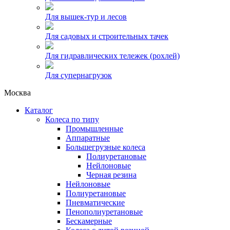
Для вышек-тур и лесов
Для садовых и строительных тачек
Для гидравлических тележек (рохлей)
Для супернагрузок
Москва
Каталог
Колеса по типу
Промышленные
Аппаратные
Большегрузные колеса
Полиуретановые
Нейлоновые
Черная резина
Нейлоновые
Полиуретановые
Пневматические
Пенополиуретановые
Бескамерные