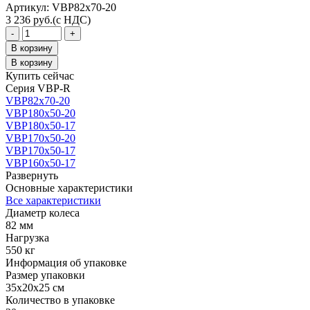
Aртикул: VBP82x70-20
3 236
руб.
(с НДС)
Количество
-
+
товара
В корзину
Ролик
В корзину
полиуретановый
Купить сейчас
VBP
Серия VBP-R
82x70
VBP82x70-20
d20
VBP180x50-20
VBP180x50-17
VBP170x50-20
VBP170x50-17
VBP160x50-17
Развернуть
Основные характеристики
Все характеристики
Диаметр колеса
82 мм
Нагрузка
550 кг
Информация об упаковке
Размер упаковки
35x20x25 см
Количество в упаковке