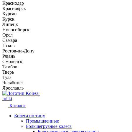
Краснодар
Красноярск
Курган
Курск
Липецк
Новосибирск
Орел
Самара
Псков
Ростов-на-Дону
Рязань
Смоленск
Тамбов
Тверь
Тула
Челябинск
Ярославль
Kolesa-
roliki
Каталог
Колеса по типу
Промышленные
Большегрузные колеса
Большегрузные черная резина