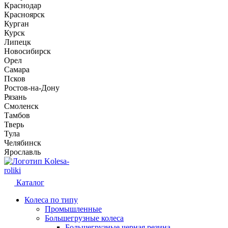
Краснодар
Красноярск
Курган
Курск
Липецк
Новосибирск
Орел
Самара
Псков
Ростов-на-Дону
Рязань
Смоленск
Тамбов
Тверь
Тула
Челябинск
Ярославль
Kolesa-
roliki
Каталог
Колеса по типу
Промышленные
Большегрузные колеса
Большегрузные черная резина