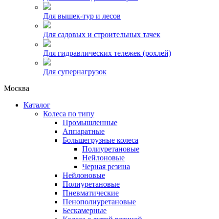
Для вышек-тур и лесов
Для садовых и строительных тачек
Для гидравлических тележек (рохлей)
Для супернагрузок
Москва
Каталог
Колеса по типу
Промышленные
Аппаратные
Большегрузные колеса
Полиуретановые
Нейлоновые
Черная резина
Нейлоновые
Полиуретановые
Пневматические
Пенополиуретановые
Бескамерные