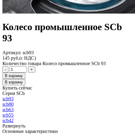
Колесо промышленное SCb
93
Aртикул: scb93
145
руб.
(с НДС)
Количество товара Колесо промышленное SCb 93
-
+
В корзину
В корзину
Купить сейчас
Серия SCb
scb93
scb80
scb63
scb55
scb42
Развернуть
Основные характеристики