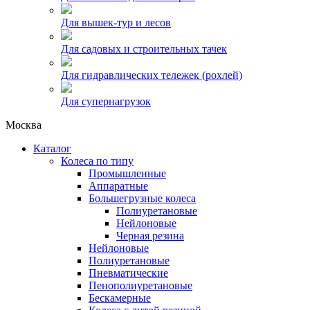
Для вышек-тур и лесов
Для садовых и строительных тачек
Для гидравлических тележек (рохлей)
Для супернагрузок
Москва
Каталог
Колеса по типу
Промышленные
Аппаратные
Большегрузные колеса
Полиуретановые
Нейлоновые
Черная резина
Нейлоновые
Полиуретановые
Пневматические
Пенополиуретановые
Бескамерные