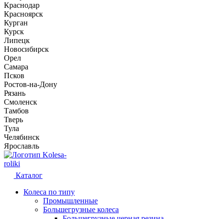
Краснодар
Красноярск
Курган
Курск
Липецк
Новосибирск
Орел
Самара
Псков
Ростов-на-Дону
Рязань
Смоленск
Тамбов
Тверь
Тула
Челябинск
Ярославль
Kolesa-
roliki
Каталог
Колеса по типу
Промышленные
Большегрузные колеса
Большегрузные черная резина