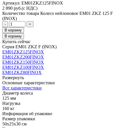
Aртикул: EM01ZKZ125FINOX
2 890
руб.
(с НДС)
Количество товара Колесо нейлоновое EM01 ZKZ 125 F
(INOX)
-
+
В корзину
В корзину
Купить сейчас
Серия EM01 ZKZ F (INOX)
EM01ZKZ125FINOX
EM01ZKZ200FINOX
EM01ZKZ150FINOX
EM01ZKZ100FINOX
EM01ZKZ80FINOX
Развернуть
Основные характеристики
Все характеристики
Диаметр колеса
125 мм
Нагрузка
160 кг
Информация об упаковке
Размер упаковки
50x25x30 см