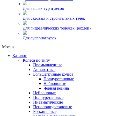
Для вышек-тур и лесов
Для садовых и строительных тачек
Для гидравлических тележек (рохлей)
Для супернагрузок
Москва
Каталог
Колеса по типу
Промышленные
Аппаратные
Большегрузные колеса
Полиуретановые
Нейлоновые
Черная резина
Нейлоновые
Полиуретановые
Пневматические
Пенополиуретановые
Бескамерные