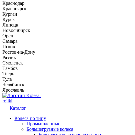
Краснодар
Красноярск
Курган
Курск
Липецк
Новосибирск
Орел
Самара
Псков
Ростов-на-Дону
Рязань
Смоленск
Тамбов
Тверь
Тула
Челябинск
Ярославль
Kolesa-
roliki
Каталог
Колеса по типу
Промышленные
Большегрузные колеса
Большегрузные черная резина