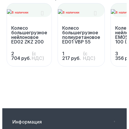
Колесо
Колесо
Коле
большегрузное
большегрузное
нейло
нейлоновое
полиуретановое
EM05
ED02 ZKZ 200
ED01 VBP 55
100 (
2
(с
1
(с
3
704
руб.
НДС)
217
руб.
НДС)
356
р
Информация