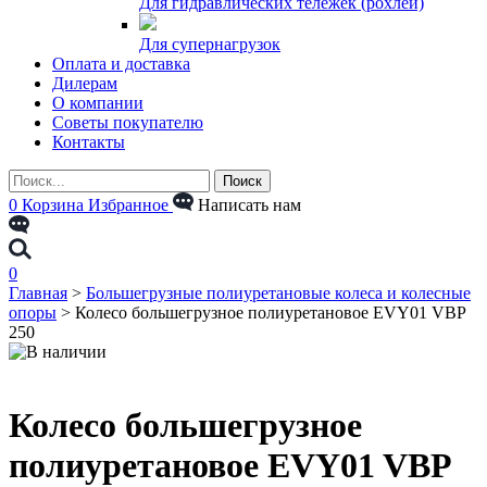
Для гидравлических тележек (рохлей)
Для супернагрузок
Оплата и доставка
Дилерам
О компании
Советы покупателю
Контакты
0
Корзина
Избранное
Написать нам
0
Главная
>
Большегрузные полиуретановые колеса и колесные
опоры
>
Колесо большегрузное полиуретановое EVY01 VBP
250
Колесо большегрузное
полиуретановое EVY01 VBP