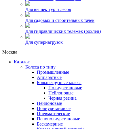
Для вышек-тур и лесов
Для садовых и строительных тачек
Для гидравлических тележек (рохлей)
Для супернагрузок
Москва
Каталог
Колеса по типу
Промышленные
Аппаратные
Большегрузные колеса
Полиуретановые
Нейлоновые
Черная резина
Нейлоновые
Полиуретановые
Пневматические
Пенополиуретановые
Бескамерные