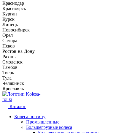
Краснодар
Красноярск
Курган
Курск
Липецк
Новосибирск
Орел
Самара
Псков
Ростов-на-Дону
Рязань
Смоленск
Тамбов
Тверь
Тула
Челябинск
Ярославль
Kolesa-
roliki
Каталог
Колеса по типу
Промышленные
Большегрузные колеса
Большегрузные черная резина