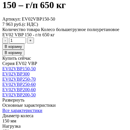
150 – г/п 650 кг
Aртикул: EV02VBP150-50
7 963
руб.
(с НДС)
Количество товара Колесо большегрузное полиуретановое
EV02 VBP 150 - г/п 650 кг
-
+
В корзину
В корзину
Купить сейчас
Серия EV02 VBP
EV02VBP150-50
EV02VBP300
EV02VBP250-70
EV02VBP250-60
EV02VBP200-60
EV02VBP200-50
Развернуть
Основные характеристики
Все характеристики
Диаметр колеса
150 мм
Нагрузка