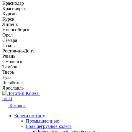
Краснодар
Красноярск
Курган
Курск
Липецк
Новосибирск
Орел
Самара
Псков
Ростов-на-Дону
Рязань
Смоленск
Тамбов
Тверь
Тула
Челябинск
Ярославль
Kolesa-
roliki
Каталог
Колеса по типу
Промышленные
Большегрузные колеса
Большегрузные черная резина