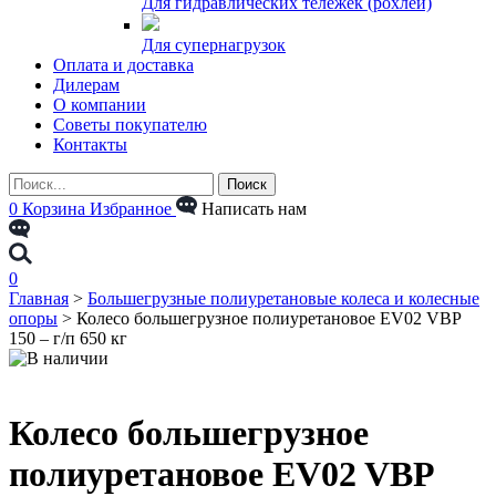
Для гидравлических тележек (рохлей)
Для супернагрузок
Оплата и доставка
Дилерам
О компании
Советы покупателю
Контакты
0
Корзина
Избранное
Написать нам
0
Главная
>
Большегрузные полиуретановые колеса и колесные
опоры
>
Колесо большегрузное полиуретановое EV02 VBP
150 – г/п 650 кг
Колесо большегрузное
полиуретановое EV02 VBP