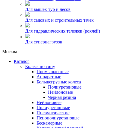
Для вышек-тур и лесов
Для садовых и строительных тачек
Для гидравлических тележек (рохлей)
Для супернагрузок
Москва
Каталог
Колеса по типу
Промышленные
Аппаратные
Большегрузные колеса
Полиуретановые
Нейлоновые
Черная резина
Нейлоновые
Полиуретановые
Пневматические
Пенополиуретановые
Бескамерные