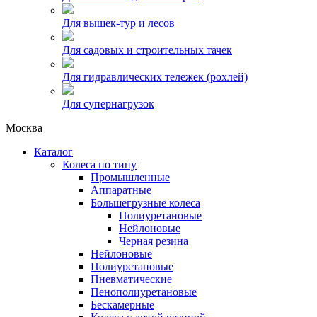
Для вышек-тур и лесов
Для садовых и строительных тачек
Для гидравлических тележек (рохлей)
Для супернагрузок
Москва
Каталог
Колеса по типу
Промышленные
Аппаратные
Большегрузные колеса
Полиуретановые
Нейлоновые
Черная резина
Нейлоновые
Полиуретановые
Пневматические
Пенополиуретановые
Бескамерные