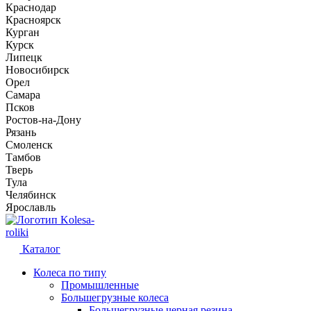
Краснодар
Красноярск
Курган
Курск
Липецк
Новосибирск
Орел
Самара
Псков
Ростов-на-Дону
Рязань
Смоленск
Тамбов
Тверь
Тула
Челябинск
Ярославль
Kolesa-
roliki
Каталог
Колеса по типу
Промышленные
Большегрузные колеса
Большегрузные черная резина