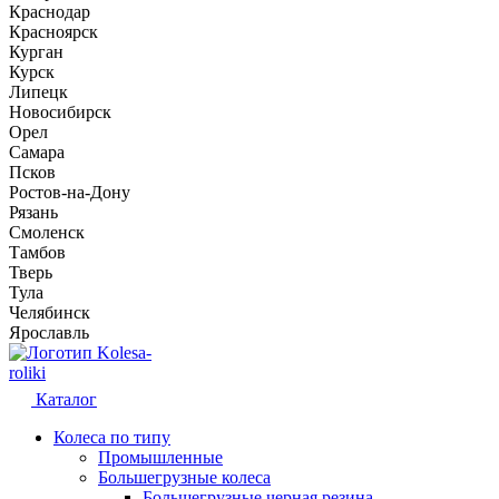
Краснодар
Красноярск
Курган
Курск
Липецк
Новосибирск
Орел
Самара
Псков
Ростов-на-Дону
Рязань
Смоленск
Тамбов
Тверь
Тула
Челябинск
Ярославль
Kolesa-
roliki
Каталог
Колеса по типу
Промышленные
Большегрузные колеса
Большегрузные черная резина