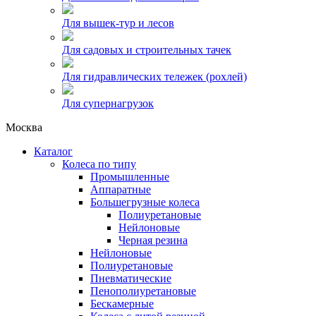
Для вышек-тур и лесов
Для садовых и строительных тачек
Для гидравлических тележек (рохлей)
Для супернагрузок
Москва
Каталог
Колеса по типу
Промышленные
Аппаратные
Большегрузные колеса
Полиуретановые
Нейлоновые
Черная резина
Нейлоновые
Полиуретановые
Пневматические
Пенополиуретановые
Бескамерные