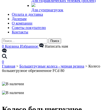
Для гидравлических тележек (рохлей)
Для супернагрузок
Оплата и доставка
Дилерам
О компании
Советы покупателю
Контакты
0
Корзина
Избранное
Написать нам
0
Главная
>
Большегрузные колеса - черная резина
>
Колесо
большегрузное обрезиненное FCd 80
Колесо большегрузное