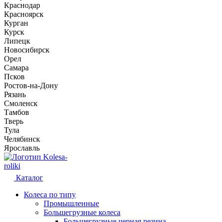
Краснодар
Красноярск
Курган
Курск
Липецк
Новосибирск
Орел
Самара
Псков
Ростов-на-Дону
Рязань
Смоленск
Тамбов
Тверь
Тула
Челябинск
Ярославль
Kolesa-
roliki
Каталог
Колеса по типу
Промышленные
Большегрузные колеса
Большегрузные черная резина