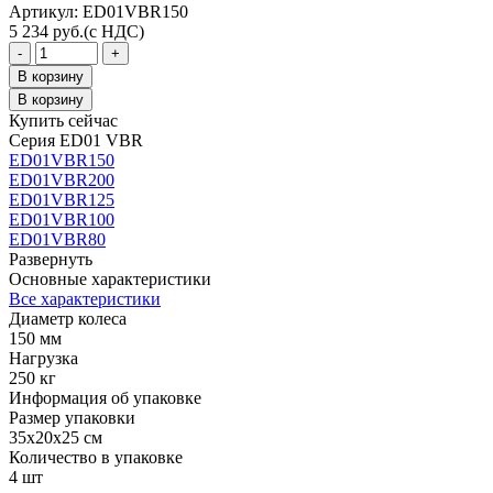
Aртикул: ED01VBR150
5 234
руб.
(с НДС)
Количество
-
+
товара
В корзину
Колесо
В корзину
большегрузное
Купить сейчас
обрезиненное
Серия ED01 VBR
ED01
ED01VBR150
VBR
ED01VBR200
150
ED01VBR125
ED01VBR100
ED01VBR80
Развернуть
Основные характеристики
Все характеристики
Диаметр колеса
150 мм
Нагрузка
250 кг
Информация об упаковке
Размер упаковки
35x20x25 см
Количество в упаковке
4 шт