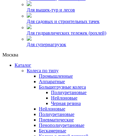
Для вышек-тур и лесов
Для садовых и строительных тачек
Для гидравлических тележек (рохлей)
Для супернагрузок
Москва
Каталог
Колеса по типу
Промышленные
Аппаратные
Большегрузные колеса
Полиуретановые
Нейлоновые
Черная резина
Нейлоновые
Полиуретановые
Пневматические
Пенополиуретановые
Бескамерные