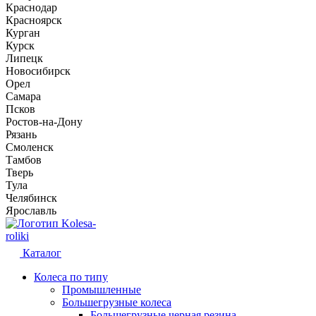
Краснодар
Красноярск
Курган
Курск
Липецк
Новосибирск
Орел
Самара
Псков
Ростов-на-Дону
Рязань
Смоленск
Тамбов
Тверь
Тула
Челябинск
Ярославль
Kolesa-
roliki
Каталог
Колеса по типу
Промышленные
Большегрузные колеса
Большегрузные черная резина