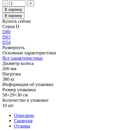
Количество
-
+
товара
В корзину
Колесо
В корзину
большегрузное
Купить сейчас
обрезиненное
Серия D
D
D80
80
D63
D54
Развернуть
Основные характеристики
Все характеристики
Диаметр колеса
200 мм
Нагрузка
380 кг
Информация об упаковке
Размер упаковки
58×29×30 см
Количество в упаковке
10 шт
Описание
Гарантия
Отзывы