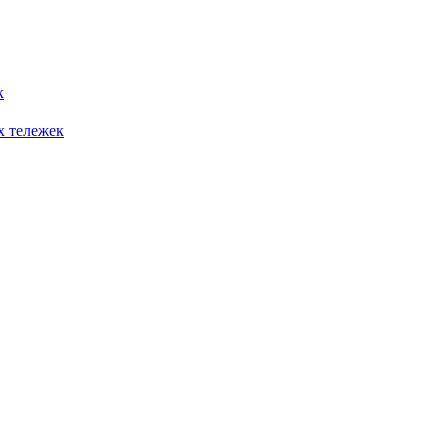
к
х тележек