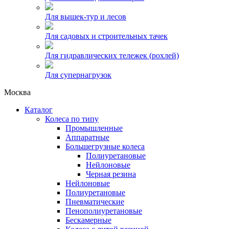
Для вышек-тур и лесов
Для садовых и строительных тачек
Для гидравлических тележек (рохлей)
Для супернагрузок
Москва
Каталог
Колеса по типу
Промышленные
Аппаратные
Большегрузные колеса
Полиуретановые
Нейлоновые
Черная резина
Нейлоновые
Полиуретановые
Пневматические
Пенополиуретановые
Бескамерные