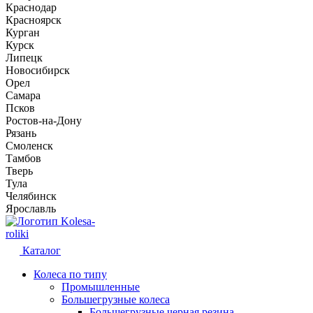
Краснодар
Красноярск
Курган
Курск
Липецк
Новосибирск
Орел
Самара
Псков
Ростов-на-Дону
Рязань
Смоленск
Тамбов
Тверь
Тула
Челябинск
Ярославль
Kolesa-
roliki
Каталог
Колеса по типу
Промышленные
Большегрузные колеса
Большегрузные черная резина