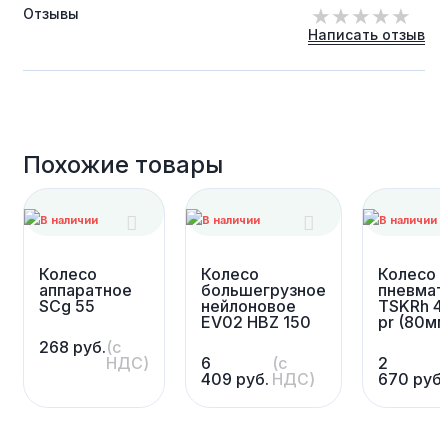
Отзывы
Написать отзыв
Похожие товары
Колесо
Колесо
Колесо
аппаратное
большегрузное
пневмат
SCg 55
нейлоновое
TSKRh 4.
EV02 HBZ 150
pr (80мм
268
руб.
(с
НДС)
6
(с
2
409
руб.
НДС)
670
руб.