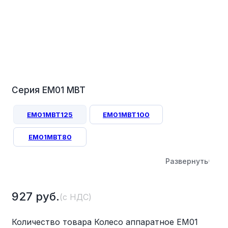
Серия EM01 MBT
EM01MBT125
EM01MBT100
EM01MBT80
Развернуть
927
руб.
(с НДС)
Количество товара Колесо аппаратное EM01