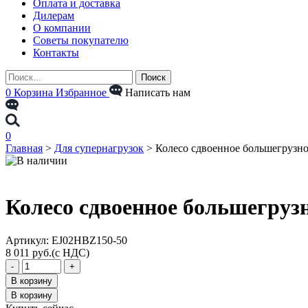
Оплата и доставка
Дилерам
О компании
Советы покупателю
Контакты
0
Корзина
Избранное
Написать нам
0
Главная
>
Для супернагрузок
>
Колесо сдвоенное большегрузное
Колесо сдвоенное большегрузн
Aртикул: EJ02HBZ150-50
8 011
руб.
(с НДС)
Количество
-
+
товара
В корзину
Колесо
В корзину
сдвоенное