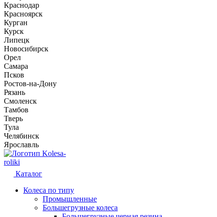
Краснодар
Красноярск
Курган
Курск
Липецк
Новосибирск
Орел
Самара
Псков
Ростов-на-Дону
Рязань
Смоленск
Тамбов
Тверь
Тула
Челябинск
Ярославль
Kolesa-
roliki
Каталог
Колеса по типу
Промышленные
Большегрузные колеса
Большегрузные черная резина