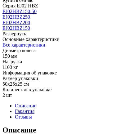
Купить сейчас
большегрузное
Серия EJ02 HBZ
EJ02
EJ02HBZ150-50
HBZ
EJ02HBZ250
150
EJ02HBZ200
-
EJ02HBZ150
г/
Развернуть
п
Основные характеристики
1100
Все характеристики
кг
Диаметр колеса
150 мм
Нагрузка
1100 кг
Информация об упаковке
Размер упаковки
50x25x25 см
Количество в упаковке
2 шт
Описание
Гарантия
Отзывы
Описание