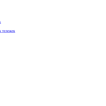
к
х тележек