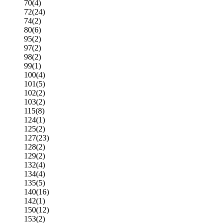
70
(4)
72
(24)
74
(2)
80
(6)
95
(2)
97
(2)
98
(2)
99
(1)
100
(4)
101
(5)
102
(2)
103
(2)
115
(8)
124
(1)
125
(2)
127
(23)
128
(2)
129
(2)
132
(4)
134
(4)
135
(5)
140
(16)
142
(1)
150
(12)
153
(2)