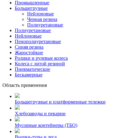
Промышленные
Большегрузные
Нейлоновые
Черная резина
Полиуретановые
Полиуретановые
Нейлоновые
Пенополиуретановые
Синяя резина
Жаростойкие
Ролики и рулевые колеса
Колеса с литой резиной
Пневматические
Бескамерные
Область применения
Большегрузные и платформенные тележки
Хлебозаводы и пекарни
Мусорные контейнеры (ТБО)
Вышки-туры и леса