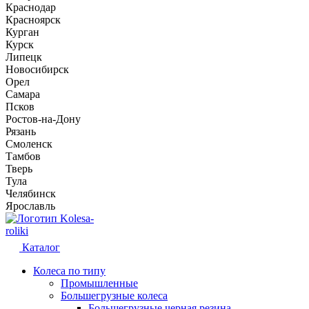
Краснодар
Красноярск
Курган
Курск
Липецк
Новосибирск
Орел
Самара
Псков
Ростов-на-Дону
Рязань
Смоленск
Тамбов
Тверь
Тула
Челябинск
Ярославль
Kolesa-
roliki
Каталог
Колеса по типу
Промышленные
Большегрузные колеса
Большегрузные черная резина