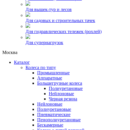
Для вышек-тур и лесов
Для садовых и строительных тачек
Для гидравлических тележек (рохлей)
Для супернагрузок
Москва
Каталог
Колеса по типу
Промышленные
Аппаратные
Большегрузные колеса
Полиуретановые
Нейлоновые
Черная резина
Нейлоновые
Полиуретановые
Пневматические
Пенополиуретановые
Бескамерные