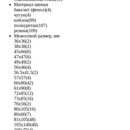
Материал шинки
бакелит (фенол)
(4)
чугун
(4)
нейлон
(99)
полиуретан
(107)
резина
(109)
Межосевой размер, мм
36x36
(2)
38x38
(2)
45x66
(6)
47x47
(6)
49x49
(2)
56x46
(4)
56.5x41.5
(2)
57x57
(4)
60x80
(42)
61x90
(8)
72x85
(12)
73x85
(16)
76x56
(2)
80x105
(16)
80x60
(7)
81x105
(48)
105x140
(40)
105x75
(4)