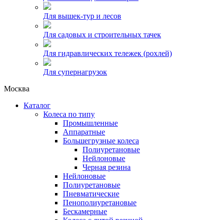
Для вышек-тур и лесов
Для садовых и строительных тачек
Для гидравлических тележек (рохлей)
Для супернагрузок
Москва
Каталог
Колеса по типу
Промышленные
Аппаратные
Большегрузные колеса
Полиуретановые
Нейлоновые
Черная резина
Нейлоновые
Полиуретановые
Пневматические
Пенополиуретановые
Бескамерные