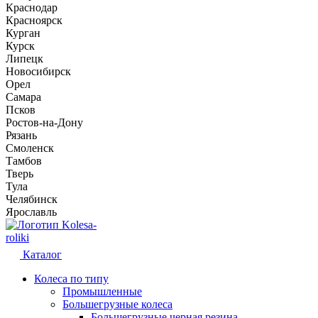
Краснодар
Красноярск
Курган
Курск
Липецк
Новосибирск
Орел
Самара
Псков
Ростов-на-Дону
Рязань
Смоленск
Тамбов
Тверь
Тула
Челябинск
Ярославль
Kolesa-
roliki
Каталог
Колеса по типу
Промышленные
Большегрузные колеса
Большегрузные черная резина