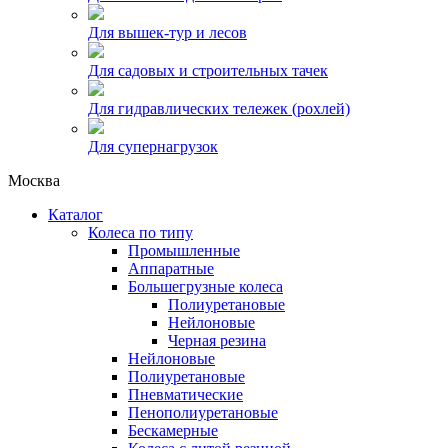
Для вышек-тур и лесов
Для садовых и строительных тачек
Для гидравлических тележек (рохлей)
Для супернагрузок
Москва
Каталог
Колеса по типу
Промышленные
Аппаратные
Большегрузные колеса
Полиуретановые
Нейлоновые
Черная резина
Нейлоновые
Полиуретановые
Пневматические
Пенополиуретановые
Бескамерные