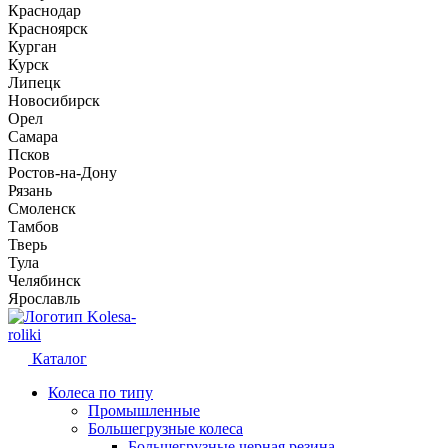
Краснодар
Красноярск
Курган
Курск
Липецк
Новосибирск
Орел
Самара
Псков
Ростов-на-Дону
Рязань
Смоленск
Тамбов
Тверь
Тула
Челябинск
Ярославль
Kolesa-
roliki
Каталог
Колеса по типу
Промышленные
Большегрузные колеса
Большегрузные черная резина